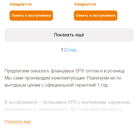
Ожидается
Ожидается
Узнать о поступлении
Узнать о поступлении
Показать ещё
1
2
След.
Предлагаем заказать фланцевые ОПУ оптом и в розницу.
Мы сами производим комплектующие. Реализуем их по
выгодным ценам с официальной гарантией 1 год.
В ассортименте — фланцевые ОПУ с внутренним, наружным
зацеплением, а также без него. Мы поможем подобрать
подходящие комплектующие по диаметру, количеству зубьев
Показать еще
и другим параметрам.