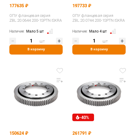
177635 ₽
197733 ₽
ОПУ фланцевая серия
ОПУ фланцевая серия
ZBL.20.0644.200-1SPTN ISKRA
ZBL.20.0744.200-1SPTN ISKRA
Наличие:
Мало 5 шт
Наличие:
Мало 4 шт
шт
шт
В корзину
В корзину
-40%
150624 ₽
261791 ₽