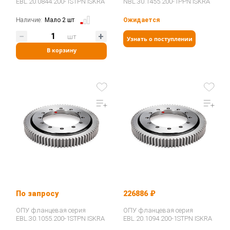
EBL.20.0844.200-1STPN ISKRA
NBL.30.1455.200-1PPN ISKRA
Наличие:
Мало 2 шт
Ожидается
шт
Узнать о поступлении
В корзину
По запросу
226886 ₽
ОПУ фланцевая серия
ОПУ фланцевая серия
EBL.30.1055.200-1STPN ISKRA
EBL.20.1094.200-1STPN ISKRA