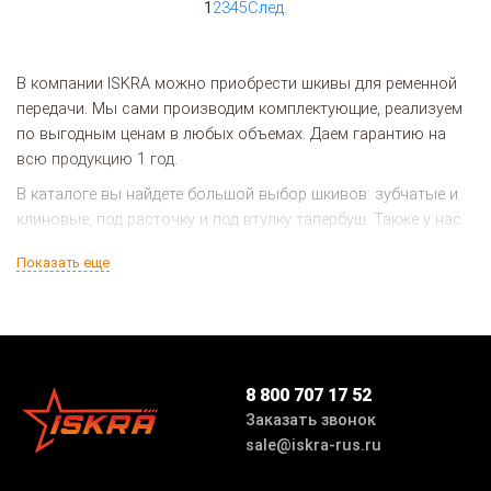
1
2
3
4
5
След.
В компании ISKRA можно приобрести шкивы для ременной
передачи. Мы сами производим комплектующие, реализуем
по выгодным ценам в любых объемах. Даем гарантию на
всю продукцию 1 год.
В каталоге вы найдете большой выбор шкивов: зубчатые и
клиновые, под расточку и под втулку тапербуш. Также у нас
есть метрические модели.
Показать еще
Достоинства
Шкивы выполнены из прочной стали, алюминия или
фосфатированного чугуна. Материалы устойчивы к
8 800 707 17 52
коррозии, перепадам температур, трению, механическим
Заказать звонок
повреждениям и воздействию влаги. Выдерживают сильные
sale@iskra-rus.ru
нагрузки.
Другие преимущества шкивов: