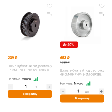
-40%
239 ₽
653 ₽
1089 ₽
Шкив зубчатый под расточку
16-5M-15(PHP16-5M-15RSB)
Шкив зубчатый под расточку
ISKRA
48-5M-09(PHP48-5M-09RSB)
ISKRA
Наличие:
Много
Наличие:
Много
шт
шт
В корзину
В корзину