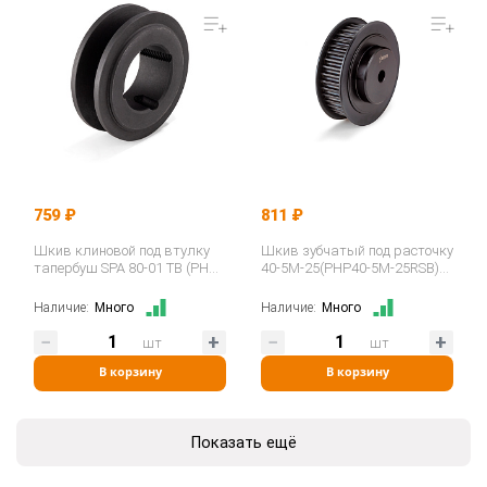
759 ₽
811 ₽
Шкив клиновой под втулку
Шкив зубчатый под расточку
тапербуш SPA 80-01 TB (PHP
40-5M-25(PHP40-5M-25RSB)
1SPA80TB) ISKRA
ISKRA
Наличие:
Много
Наличие:
Много
шт
шт
В корзину
В корзину
Показать ещё