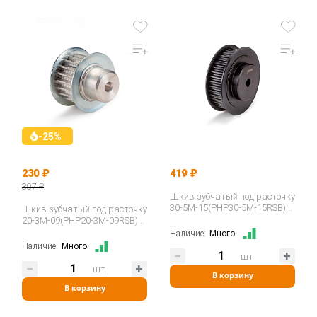
-25%
230 ₽
419 ₽
307 ₽
Шкив зубчатый под расточку
30-5M-15(PHP30-5M-15RSB)
Шкив зубчатый под расточку
ISKRA
20-3M-09(PHP20-3M-09RSB)
ISKRA
Наличие:
Много
Наличие:
Много
шт
шт
В корзину
В корзину