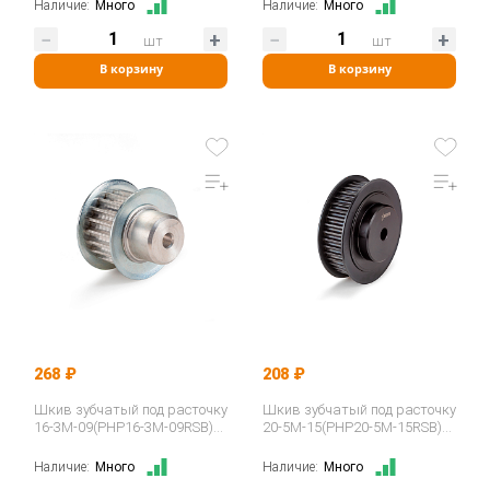
Наличие:
Много
Наличие:
Много
шт
шт
В корзину
В корзину
268 ₽
208 ₽
Шкив зубчатый под расточку
Шкив зубчатый под расточку
16-3M-09(PHP16-3M-09RSB)
20-5M-15(PHP20-5M-15RSB)
ISKRA
ISKRA
Наличие:
Много
Наличие:
Много