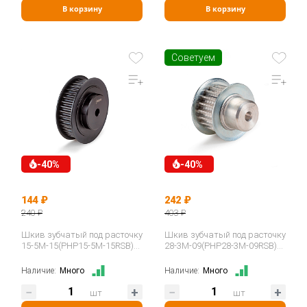
В корзину
В корзину
Советуем
-40%
-40%
144 ₽
242 ₽
240 ₽
403 ₽
Шкив зубчатый под расточку
Шкив зубчатый под расточку
15-5M-15(PHP15-5M-15RSB)
28-3M-09(PHP28-3M-09RSB)
ISKRA
ISKRA
Наличие:
Много
Наличие:
Много
шт
шт