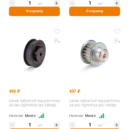
шт
шт
В корзину
В корзину
492 ₽
437 ₽
Шкив зубчатый под расточку
Шкив зубчатый под расточку
30-5M-25(PHP30-5M-25RSB)
24-3M-15(PHP24-3M-15RSB)
ISKRA
ISKRA
Наличие:
Много
Наличие:
Много
шт
шт