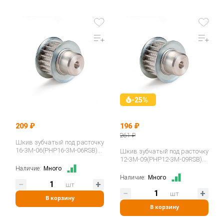
-25%
209 ₽
196 ₽
261 ₽
Шкив зубчатый под расточку
16-3M-06(PHP16-3M-06RSB)
Шкив зубчатый под расточку
ISKRA
12-3M-09(PHP12-3M-09RSB)
ISKRA
Наличие:
Много
Наличие:
Много
шт
шт
В корзину
В корзину