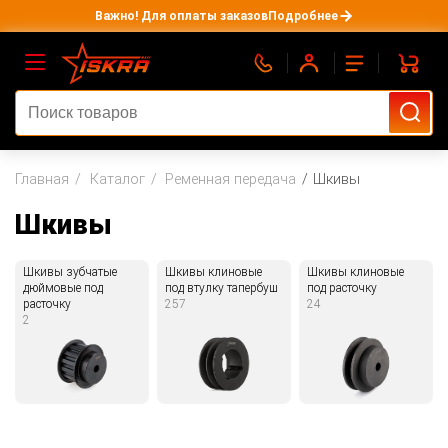
Важно! Для оплаты заказов
Подробнее
Главная
Каталог
Ременная передача
Шкивы
Шкивы
Шкивы зубчатые
Шкивы клиновые
Шкивы клиновые
дюймовые под
под втулку тапербуш
под расточку
расточку
257
24
2