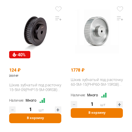
-40%
124 ₽
1778 ₽
207 ₽
Шкив зубчатый под расточку
60-5M-15(PHP60-5M-15RSB)
Шкив зубчатый под расточку
ISKRA
15-5M-09(PHP15-5M-09RSB)
ISKRA
Наличие:
Много
Наличие:
Много
шт
шт
В корзину
В корзину