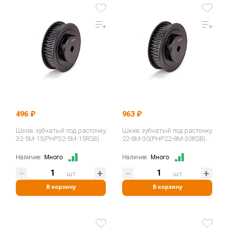
496 ₽
963 ₽
Шкив зубчатый под расточку
Шкив зубчатый под расточку
32-5M-15(PHP32-5M-15RSB)
22-8M-30(PHP22-8M-30RSB)
ISKRA
ISKRA
Наличие:
Много
Наличие:
Много
шт
шт
В корзину
В корзину