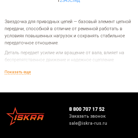
1
2
3
4
5
След.
Звездочка для приводных цепей — базовый элемент цепной
передачи, способной в отличие от ременной работать в
условиях повышенных нагрузок и сохранять стабильное
передаточное отношение.
Деталь передает усилие или вращение от вала, влияет на
беспрепятственное движение и надежное сцепление
движущихся компонентов механизма. Зубья конструкции
Показать еще
исключают проскальзывание.
Предлагаем приобрести комплектующие от производителя. В
нашем каталоге вы найдете большой выбор деталей для
промышленного оборудования.
8 800 707 17 52
Заказать звонок
Ассортимент и особенности
sale@iskra-rus.ru
Мы выпускаем широкий модельный и размерный ряд