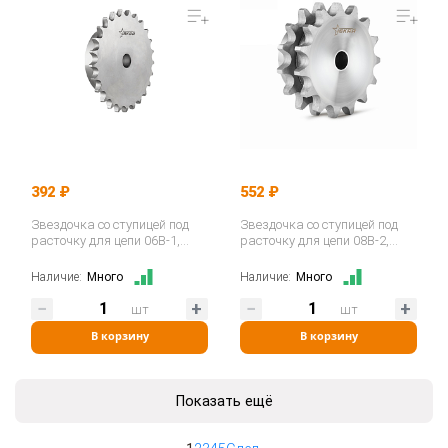
392 ₽
552 ₽
Звездочка со ступицей под
Звездочка со ступицей под
расточку для цепи 06B-1,
расточку для цепи 08B-2,
z=16, 3/8"x7/32" PS05016…
z=15, 1/2"x5/16" PD09015…
Наличие:
Много
Наличие:
Много
шт
шт
В корзину
В корзину
Показать ещё