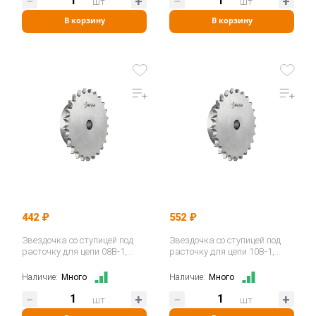
шт
шт
В корзину
В корзину
442 ₽
552 ₽
Звездочка со ступицей под
Звездочка со ступицей под
расточку для цепи 08B-1,
расточку для цепи 10B-1,
z=17, 1/2"x5/16" PS09017…
z=12, 5/8"x3/8" PS10012…
Наличие:
Много
Наличие:
Много
шт
шт