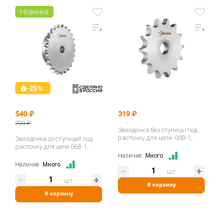
Новинка
-25%
540 ₽
319 ₽
720 ₽
Звездочка без ступицы под
расточку для цепи: 08B-1,
Звездочка со ступицей под
Z=15, 1/2" x 5/16" CS09015
расточку для цепи 06B-1,
(PHS…
z=21, 3/8"x7/32" PS05021
Наличие:
Много
ISKRA…
Наличие:
Много
шт
шт
В корзину
В корзину