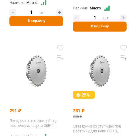
z=17, 3/8"x7/32" PS05017…
Наличие:
Много
Наличие:
Много
шт
шт
В корзину
В корзину
-25%
291 ₽
231 ₽
308 ₽
Звездочка со ступицей под
расточку для цепи 08B-1,
Звездочка со ступицей под
z=13, 1/2"x5/16" PS09013…
расточку для цепи 06B-1,
z=10, 3/8"x7/32" PS05010…