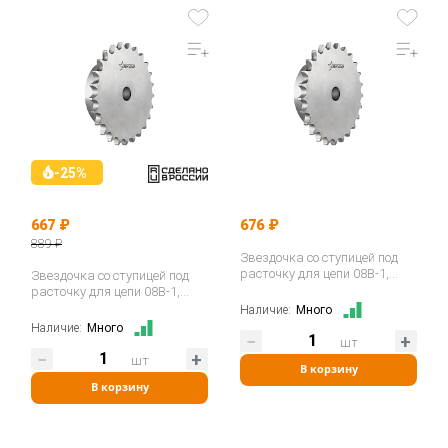
-25%
667 ₽
676 ₽
889 ₽
Звездочка со ступицей под
расточку для цепи 08B-1,
Звездочка со ступицей под
z=19, 1/2"x5/16" PS09019…
расточку для цепи 08B-1,
z=15, 1/2"x5/16" PS09015
Наличие:
Много
ISKRA…
Наличие:
Много
шт
шт
В корзину
В корзину