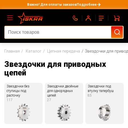
Важно! Для оплаты заказов
Подробнее
Главная
Каталог
Цепная передача
Звездочки для приво
Звездочки для приводных
цепей
Звездочки без
Звездочки двойные
Звездочки под
ступицы под
для однорядных
втулку тапербуш
расточку
цепей
85
117
27