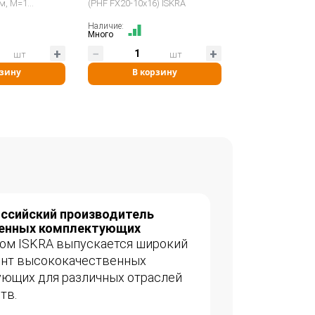
мм, M=1
(PHF FX20-10x16) ISKRA
Наличие:
Много
шт
шт
рзину
В корзину
оссийский производитель
нных комплектующих
ом ISKRA выпускается широкий
ент высококачественных
ющих для различных отраслей
тв.