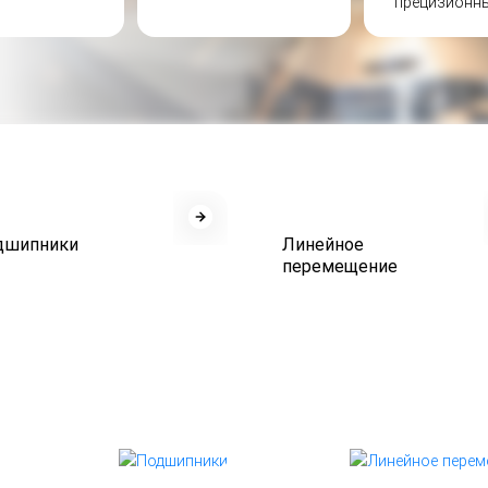
прецизионн
дшипники
Линейное
перемещение