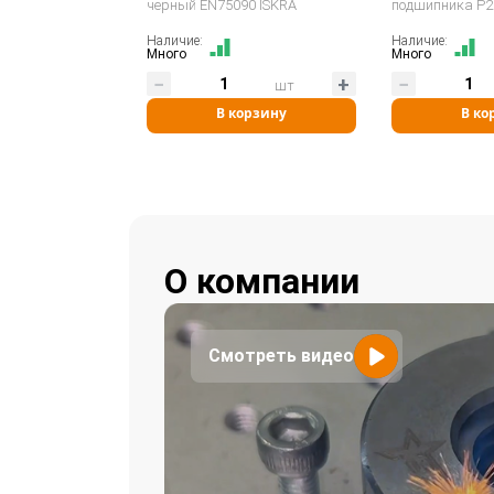
черный EN75090 ISKRA
подшипника P2
Наличие:
Наличие:
Много
Много
шт
В корзину
В ко
О компании
Смотреть видео