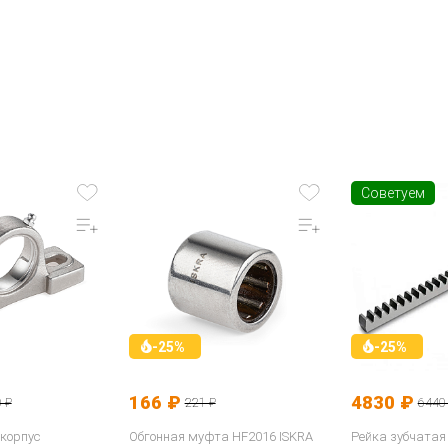
Советуем
-25%
-25%
166 ₽
4830 ₽
 ₽
221 ₽
6440
корпус
Обгонная муфта HF2016 ISKRA
Рейка зубчатая