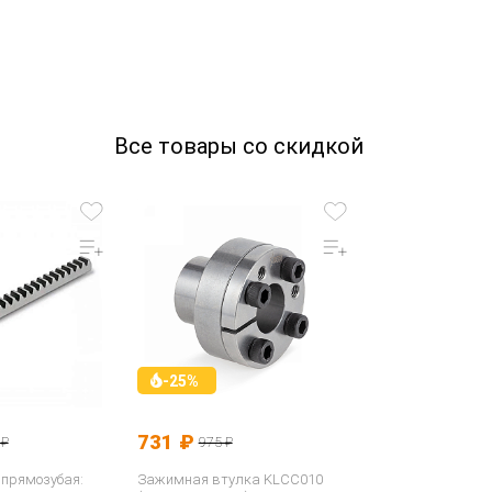
Все товары со скидкой
-25%
731 ₽
 ₽
975 ₽
 прямозубая:
Зажимная втулка KLCC010