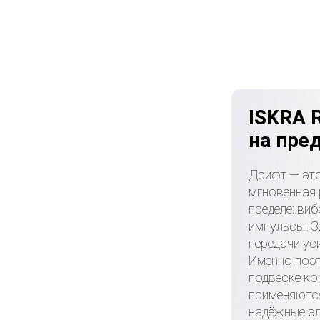
ISKRA 
на пре
Дрифт — это
мгновенная 
пределе: виб
импульсы. 
передачи ус
Именно поэт
подвеске ко
применяютс
надёжные эл