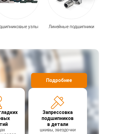
дшипниковые узлы
Линейные подшипники
Конические
Подробнее
гладких
Запрессовка
овых
подшипников
тий
в детали
цах
шкивы, звездочки