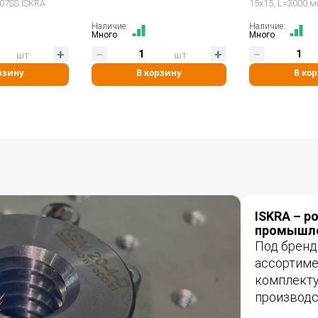
07SS ISKRA
15x15, L=3000 
CR26300 ISKRA
Наличие:
Наличие:
Много
Много
шт
шт
рзину
В корзину
В ко
ISKRA – р
промышле
Под бренд
ассортим
комплекту
производс