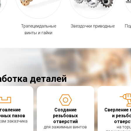
Трапецеидальные
Звездочки приводные
По
винты и гайки
аботка деталей
товление
Создание
Сверление 
чных пазов
резьбовых
и резьб
жам заказчика
отверстий
отверс
для зажимных винтов
на тор