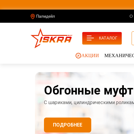
О
Палмдейл
КАТАЛОГ
АКЦИИ
МЕХАНИЧЕС
Обгонные муф
С шариками, цилиндрическими ролика
ПОДРОБНЕЕ