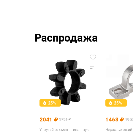
Распродажа
-25%
-25%
2041 ₽
1463 ₽
2721 ₽
1950
Упругий элемент типа паук
Нержавеющий 