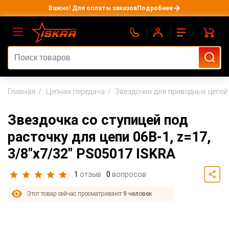
Важно! Для оплаты заказов
Подробнее
Главная
Цепная передача
Звездочки для приводных цепей
Звездочка со ступицей под
расточку для цепи 06B-1, z=17,
3/8"x7/32" PS05017 ISKRA
1
отзыв
0
вопросов
Этот товар сейчас просматривают
9 человек