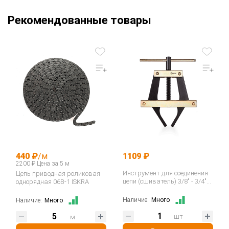
Рекомендованные товары
440 ₽
/м
1109 ₽
2200 ₽ Цена за 5 м
Инструмент для соединения
Цепь приводная роликовая
цепи (сшиватель) 3/8" - 3/4"
однорядная 06B-1 ISKRA
06B-12B / ASA ANSI 35-60
400035…
Наличие:
Много
Наличие:
Много
шт
м