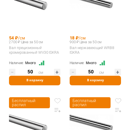
54 ₽
/см
18 ₽
/см
2700 ₽ Цена за 50 см
900 ₽ Цена за 50 см
Вал прецизионный
Вал нержавеющий WRB8
хромированный WV30 ISKRA
ISKRA
Наличие:
Много
Наличие:
Много
см
см
В корзину
В корзину
Бесплатный
Бесплатный
распил
распил