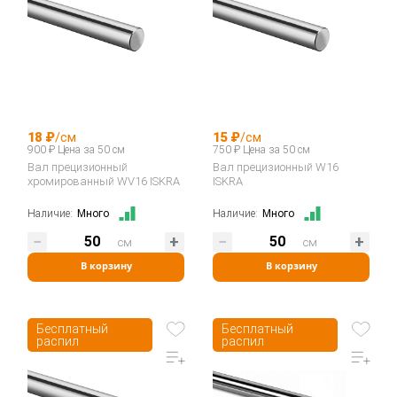
18 ₽
/см
15 ₽
/см
900 ₽ Цена за 50 см
750 ₽ Цена за 50 см
Вал прецизионный
Вал прецизионный W16
хромированный WV16 ISKRA
ISKRA
Наличие:
Много
Наличие:
Много
см
см
В корзину
В корзину
Бесплатный
Бесплатный
распил
распил