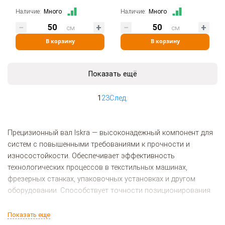
Наличие:
Много
Наличие:
Много
см
см
В корзину
В корзину
Показать ещё
1
2
3
След.
Прецизионный вал Iskra — высоконадежный компонент для
систем с повышенными требованиями к прочности и
износостойкости. Обеспечивает эффективность
технологических процессов в текстильных машинах,
фрезерных станках, упаковочных установках и другом
оборудовании. Способствует точности позиционирования.
Предлагаем приобрести прецизионные валы по доступным
Показать еще
ценам. В нашем каталоге вы найдете большой выбор