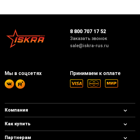
моделей, которые различаются по диаметру, покрытию и
другим характеристикам.
Особенности
8 800 707 17 52
Заказать звонок
Главные достоинства прецизионных валов — высокая
sale@iskra-rus.ru
точность изготовления, надежность и жесткость. Детали
выполнены из стали Cf53: прочной, стойкой к деформациям
и другим повреждениям. Благодаря свойствам материала
комплектующие способны принимать на себя высокие
Мы в соцсетях
Принимаем к оплате
нагрузки и долгое время работать на предельных скоростях.
Другие особенности комплектующих:
малое трение, сокращение площади контакта между
шариками подшипника и ходовыми дорожками;
Компания
эффективность в большом диапазоне температур;
стабильная работа при наличии загрязнений, в том
Как купить
числе абразивов и едких веществ;
простота монтажа и обслуживания;
Партнерам