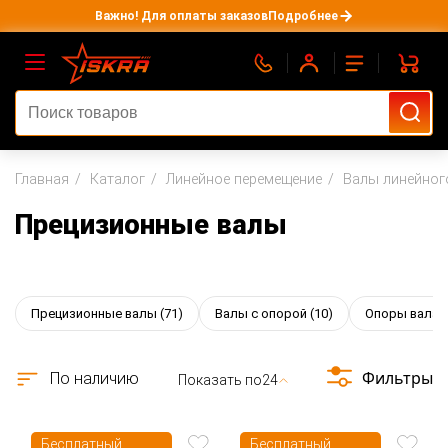
Важно! Для оплаты заказов
Подробнее
Главная
Каталог
Линейное перемещение
Валы линейног
Прецизионные валы
Прецизионные валы
(71)
Валы с опорой
(10)
Опоры вала
(
Фильтры
По наличию
Показать по
24
Бесплатный
Бесплатный