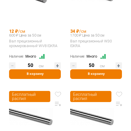
12 ₽
/см
34 ₽
/см
600 ₽ Цена за 50 см
1700 ₽ Цена за 50 см
Вал прецизионный
Вал прецизионный W30
хромированный WV8 ISKRA
ISKRA
Наличие:
Много
Наличие:
Много
см
см
В корзину
В корзину
Бесплатный
Бесплатный
распил
распил