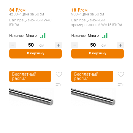
84 ₽
/см
18 ₽
/см
4200 ₽ Цена за 50 см
900 ₽ Цена за 50 см
Вал прецизионный W40
Вал прецизионный
ISKRA
хромированный WV15 ISKRA
Наличие:
Много
Наличие:
Много
см
см
В корзину
В корзину
Бесплатный
Бесплатный
распил
распил