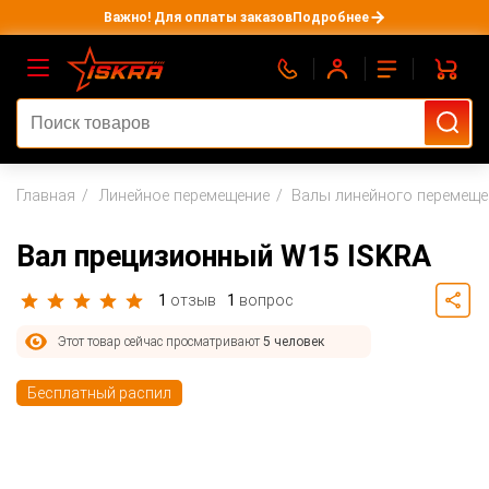
Важно! Для оплаты заказов
Подробнее
Главная
Линейное перемещение
Валы линейного перемеще
Вал прецизионный W15 ISKRA
1
отзыв
1
вопрос
Этот товар сейчас просматривают
5 человек
Бесплатный распил