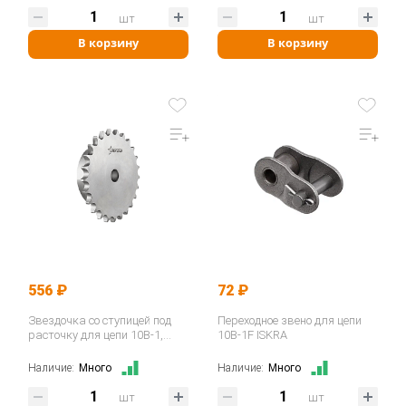
шт
шт
В корзину
В корзину
556 ₽
72 ₽
Звездочка со ступицей под
Переходное звено для цепи
расточку для цепи 10B-1,
10B-1F ISKRA
z=15, 5/8"x3/8" PS10015…
Наличие:
Много
Наличие:
Много
шт
шт