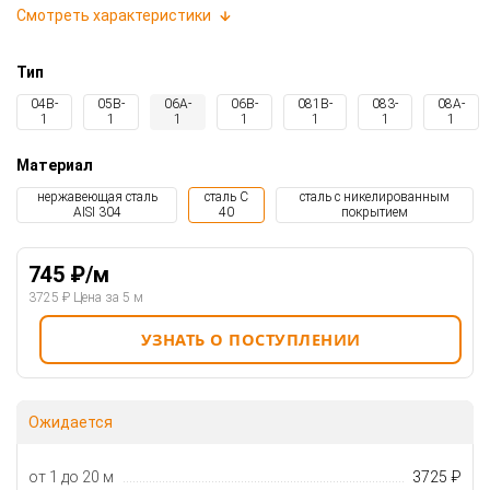
Смотреть характеристики
Тип
04B-
05B-
06A-
06B-
081B-
083-
08A-
1
1
1
1
1
1
1
Материал
нержавеющая сталь
сталь C
сталь с никелированным
AISI 304
40
покрытием
745 ₽/м
3725 ₽ Цена за 5 м
УЗНАТЬ О ПОСТУПЛЕНИИ
Ожидается
от 1 до 20 м
3725 ₽