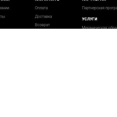
пании
Оплата
Партнерская прогр
кты
Доставка
УСЛУГИ
Возврат
Механическая обра
Вопрос-ответ
деталей