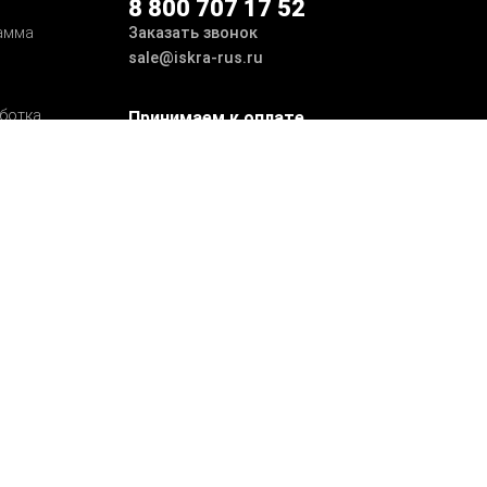
8 800 707 17 52
Заказать звонок
амма
sale@iskra-rus.ru
ботка
Принимаем к оплате
Мы в соцсетях