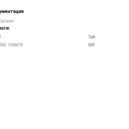
ументация
Каталог
оги:
1
Sati
83B-1X5MTR
SKF