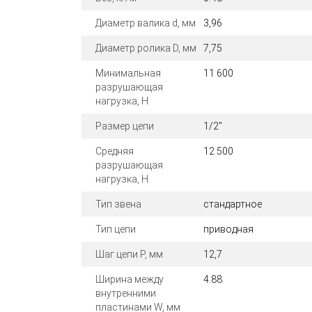
Диаметр валика d, мм
3,96
Диаметр ролика D, мм
7,75
Минимальная
11 600
разрушающая
нагрузка, Н
Размер цепи
1/2"
Средняя
12 500
разрушающая
нагрузка, Н
Тип звена
стандартное
Тип цепи
приводная
Шаг цепи P, мм
12,7
Ширина между
4.88
внутренними
пластинами W, мм