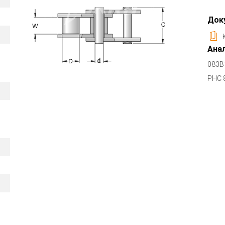
Док
Анал
083B
PHC 