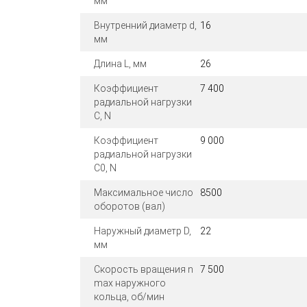
мм
Внутренний диаметр d,
16
мм
Длина L, мм
26
Коэффициент
7 400
радиальной нагрузки
C, N
Коэффициент
9 000
радиальной нагрузки
C0, N
Максимальное число
8500
оборотов (вал)
Наружный диаметр D,
22
мм
Скорость вращения n
7 500
max наружного
кольца, об/мин