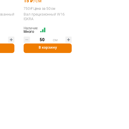
15 ₽
/см
м
750 ₽ Цена за 50 см
ованный
Вал прецизионный W16
ISKRA
Наличие:
Много
м
см
В корзину