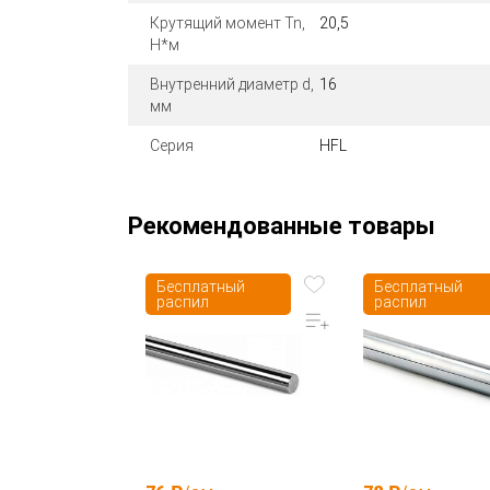
Крутящий момент Tn,
20,5
Н*м
Внутренний диаметр d,
16
мм
Серия
HFL
Рекомендованные товары
Бесплатный
Бесплатный
распил
распил