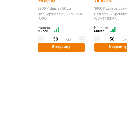
76 ₽
/см
78 ₽
/см
3800 ₽ Цена за 50 см
3900 ₽ Цена за 50 с
Вал нержавеющий WRB16
Вал полый хромир
ISKRA
WVH16 ISKRA
Наличие:
Наличие:
Много
Много
см
с
В корзину
В корзину