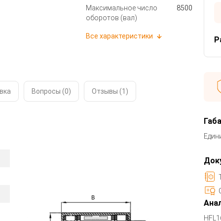
Максимальное число
8500
оборотов (вал)
Все характеристики
Р
вка
Вопросы (0)
Отзывы (
1
)
Габ
Един
Док
Анал
HFL1