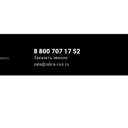
8 800 707 17 52
Заказать звонок
амма
sale@iskra-rus.ru
ботка
Принимаем к оплате
Мы в соцсетях