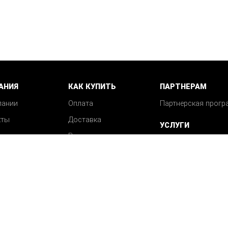
АНИЯ
КАК КУПИТЬ
ПАРТНЕРАМ
пании
Оплата
Партнерская прогр
кты
Доставка
УСЛУГИ
Возврат
Механическая обра
Вопрос-ответ
деталей