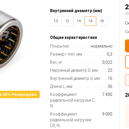
2
Внутренний диаметр (мм)
28
10
12
14
16
18
С
20
25
30
35
С
Общие характеристики
Покрытие
нормальное
Размер r min, мм
0,3
Вес, кг
0,022
Наружный диаметр D, мм
22
Внутренний диаметр d, мм
16
Длина L, мм
26
2
Коэффициент
7 400
-25% Распродажа
радиальной нагрузки C,
N
Коэффициент
9 000
радиальной нагрузки
C0, N