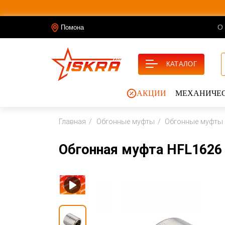
О
Помона
КАТАЛОГ
АКЦИИ
МЕХАНИЧЕС
Главная
Обгонные муфты
Обгонные муфты
Обгонная муфта HFL1626