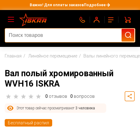
Важно! Для оплаты заказов
Подробнее
Главная
Линейное перемещение
Валы линейного перемеще
Вал полый хромированный
WVH16 ISKRA
0
отзывов
0
вопросов
Этот товар сейчас просматривают
3 человека
Бесплатный распил