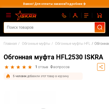
Важно! Для оплаты заказов
Подробнее
Главная
Обгонные муфты
Обгонные муфты HFL
Обгонна
Обгонная муфта HFL2530 ISKRA
1
отзыв
0
вопросов
5 человек
добавили этот товар в корзину