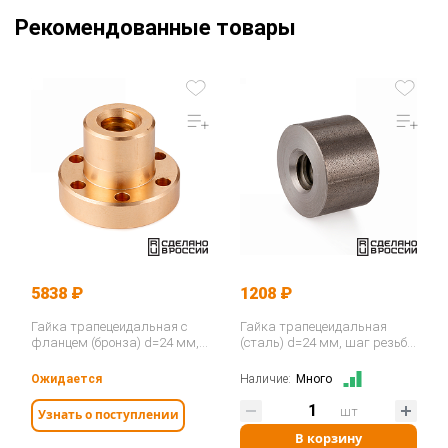
Рекомендованные товары
5838 ₽
1208 ₽
Гайка трапецеидальная с
Гайка трапецеидальная
фланцем (бронза) d=24 мм,
(сталь) d=24 мм, шаг резьбы
шаг резьбы 5 мм (прав.
5 мм (прав. резьба), KSM 24-
резьба), BFM 24-5-D…
5-D…
Ожидается
Наличие:
Много
шт
Узнать о поступлении
В корзину