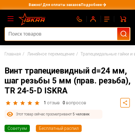
Важно! Для оплаты заказов
Подробнее
Главная
Линейное перемещение
Трапецеидальные гайки и
Винт трапециевидный d=24 мм,
шаг резьбы 5 мм (прав. резьба),
TR 24-5-D ISKRA
1
отзыв
0
вопросов
Этот товар сейчас просматривают
5 человек
Советуем
Бесплатный распил