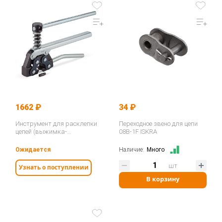
1662 ₽
34 ₽
Инструмент для расклепки
Переходное звено для цепи
цепей (выжимка-
08B-1F ISKRA
экстрактор) 05B-12B / ASA
ANSI 25-60 / 208-212…
Ожидается
Наличие:
Много
шт
Узнать о поступлении
В корзину