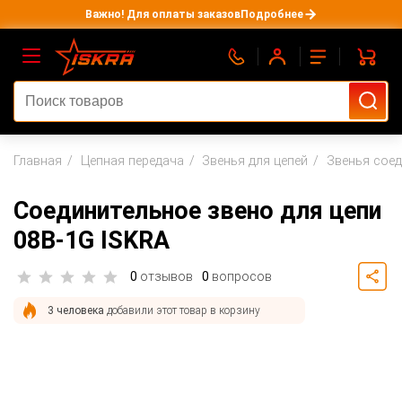
Важно! Для оплаты заказов
Подробнее
Главная
Цепная передача
Звенья для цепей
Звенья соед
Соединительное звено для цепи
08B-1G ISKRA
0
отзывов
0
вопросов
3 человека
добавили этот товар в корзину