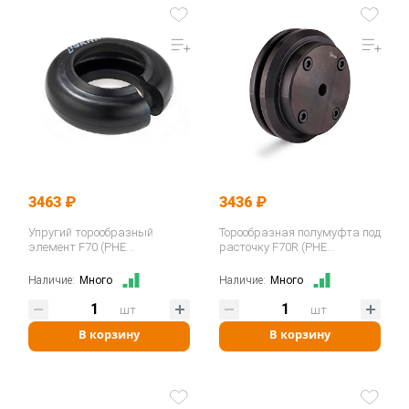
3463 ₽
3436 ₽
Упругий торообразный
Торообразная полумуфта под
элемент F70 (PHE
расточку F70R (PHE
F70NRTYRE) ISKRA
F70RSBFLG) ISKRA
Наличие:
Много
Наличие:
Много
шт
шт
В корзину
В корзину