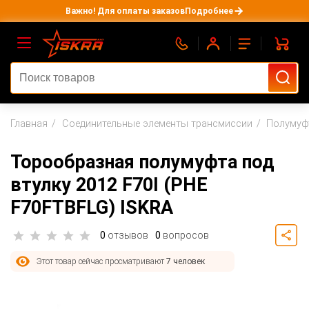
Важно! Для оплаты заказов
Подробнее
Главная
Соединительные элементы трансмиссии
Полумуф
Торообразная полумуфта под
втулку 2012 F70I (PHE
F70FTBFLG) ISKRA
0
отзывов
0
вопросов
7 человек
Этот товар сейчас просматривают
добавили этот товар в корзину
7 человек