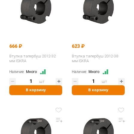
666 ₽
623 ₽
Втулка тапербуш 2012-32
Втулка тапербуш 2012-38
мм ISKRA
мм ISKRA
Наличие:
Много
Наличие:
Много
шт
шт
В корзину
В корзину