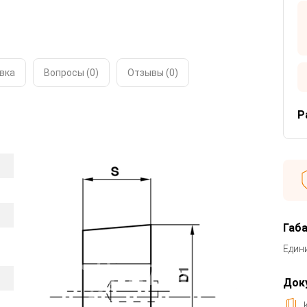
вка
Вопросы (0)
Отзывы (
0
)
Р
Габ
Един
Док