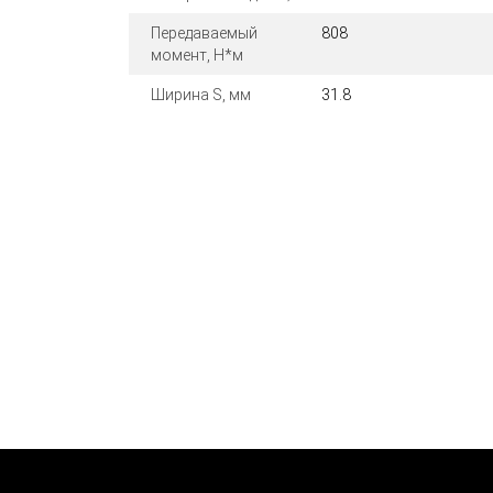
Передаваемый
808
момент, Н*м
Ширина S, мм
31.8