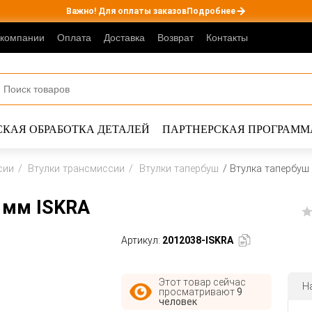
Важно! Для оплаты заказов
Подробнее
 компании
Оплата
Доставка
Возврат
Контакты
КАЯ ОБРАБОТКА ДЕТАЛЕЙ
ПАРТНЕРСКАЯ ПРОГРАММ
сии
Втулки трансмиссии
Втулки тапербуш
Втулка тапербуш
 мм ISKRA
Артикул:
2012038-ISKRA
Н
2 человека
добавили
этот товар в корзину