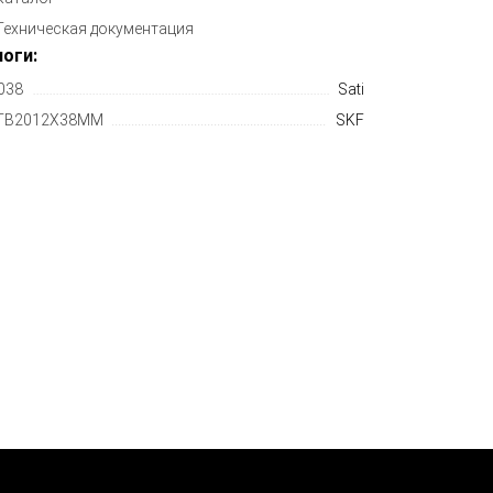
Техническая документация
оги:
038
Sati
TB2012X38MM
SKF