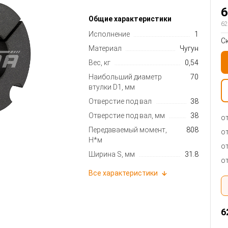
6
Общие характеристики
62
Исполнение
1
С
Материал
Чугун
Вес, кг
0,54
Наибольший диаметр
70
втулки D1, мм
Отверстие под вал
38
Отверстие под вал, мм
38
от
Передаваемый момент,
808
от
Н*м
от
Ширина S, мм
31.8
от
Все характеристики
6