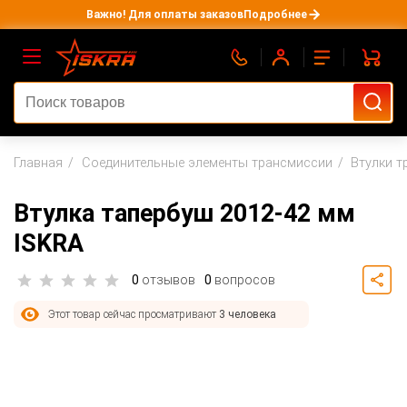
Важно! Для оплаты заказов
Подробнее
Главная
Соединительные элементы трансмиссии
Втулки т
Втулка тапербуш 2012-42 мм
ISKRA
0
отзывов
0
вопросов
Этот товар сейчас просматривают
3 человека