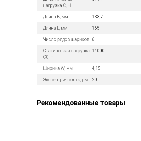
нагрузка C, Н
Длина B, мм
133,7
Длина L, мм
165
Число рядов шариков
6
Статическая нагрузка
14000
C0, Н
Ширина W, мм
4,15
Эксцентричность, μм
20
Рекомендованные товары