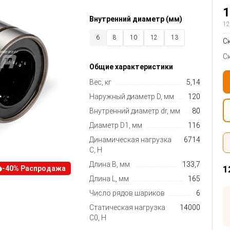
1
Внутренний диаметр (мм)
12
6
8
10
12
13
С
14
16
20
25
30
С
Общие характеристики
40
50
60
80
Вес, кг
5,14
Наружный диаметр D, мм
120
Внутренний диаметр dr, мм
80
Диаметр D1, мм
116
Динамическая нагрузка
6714
C, Н
Длина B, мм
133,7
1
-40% Распродажа
Длина L, мм
165
Число рядов шариков
6
Статическая нагрузка
14000
C0, Н