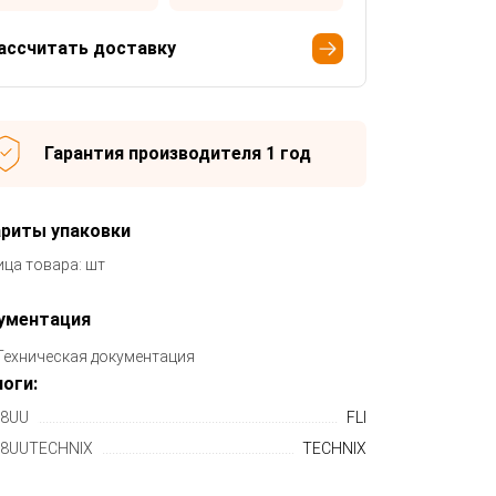
ассчитать доставку
Гарантия производителя 1 год
ариты упаковки
ица товара: шт
ументация
Техническая документация
оги:
8UU
FLI
8UUTECHNIX
TECHNIX