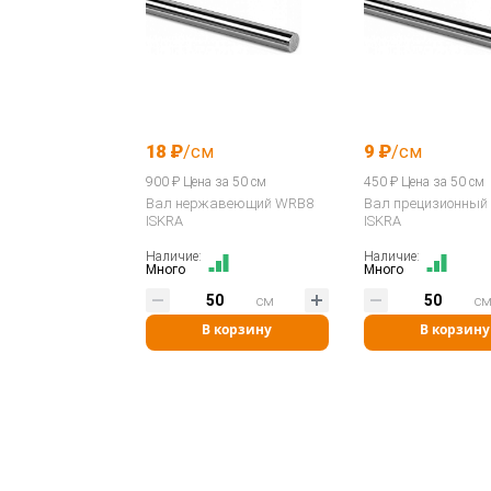
18 ₽
/см
9 ₽
/см
900 ₽ Цена за 50 см
450 ₽ Цена за 50 см
Вал нержавеющий WRB8
Вал прецизионный
ISKRA
ISKRA
Наличие:
Наличие:
Много
Много
см
с
В корзину
В корзину