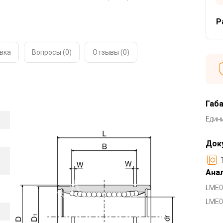
Р
вка
Вопросы (0)
Отзывы (
0
)
Габ
Един
Док
Анал
LME0
LME0