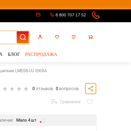
8 800 707 17 52
А
БЛОГ
РАСПРОДАЖА
шипник LME08-UU ISKRA
0
отзывов
0
вопросов
Сравнение
аличие:
Мало 4 шт