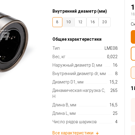
1
Внутренний диаметр (мм)
18
8
10
12
16
20
С
25
30
40
50
60
Общие характеристики
Тип
LME08
Вес, кг
0,022
Наружный диаметр D, мм
16
Внутренний диаметр dr, мм
8
Диаметр D1, мм
15,2
1
Динамическая нагрузка C,
265
Н
Длина B, мм
16,5
Длина L, мм
25
Число рядов шариков
4
Все характеристики