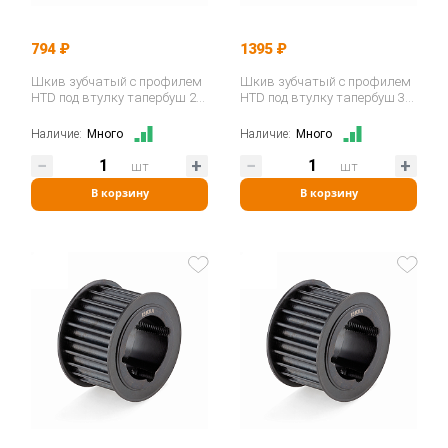
794 ₽
1395 ₽
Шкив зубчатый с профилем
Шкив зубчатый с профилем
HTD под втулку тапербуш 28-
HTD под втулку тапербуш 36-
8M-20 TB (PHP 28-8M-20TB)…
8M-30 TB (PHP 36-8M-30TB)…
Наличие:
Много
Наличие:
Много
шт
шт
В корзину
В корзину