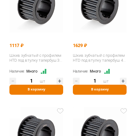
1117 ₽
1629 ₽
Шкив зубчатый с профилем
Шкив зубчатый с профилем
HTD под втулку тапербуш 32-
HTD под втулку тапербуш 40-
8M-30 TB (PHP 32-8M-30TB)…
8M-30 TB (PHP 40-8M-30TB)…
Наличие:
Много
Наличие:
Много
шт
шт
В корзину
В корзину