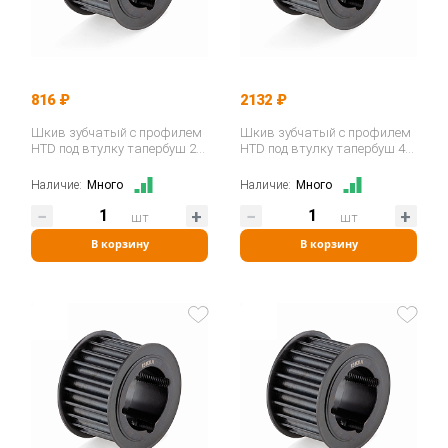
816 ₽
2132 ₽
Шкив зубчатый с профилем
Шкив зубчатый с профилем
HTD под втулку тапербуш 22-
HTD под втулку тапербуш 48-
8M-30 TB (PHP 22-8M-30TB)…
8M-20 TB (PHP 48-8M-20TB)…
Наличие:
Много
Наличие:
Много
шт
шт
В корзину
В корзину