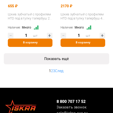
655 ₽
2170 ₽
Шкив зубчатый с профилем
Шкив зубчатый с профилем
HTD под втулку тапербуш 24-
HTD под втулку тапербуш 48-
8M-20 TB (PHP 24-8M-20TB)…
8M-30 TB (PHP 48-8M-30TB)…
Наличие:
Много
Наличие:
Много
шт
шт
В корзину
В корзину
Показать ещё
1
2
3
След.
8 800 707 17 52
Заказать звонок