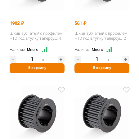
1902 ₽
561 ₽
Шкив зубчатый с профилем
Шкив зубчатый с профилем
HTD под втулку тапербуш 44-
HTD под втулку тапербуш 22-
8M-30 TB (PHP 44-8M-30TB)…
8M-20 TB (PHP 22-8M-20TB)…
Наличие:
Много
Наличие:
Много
шт
шт
В корзину
В корзину