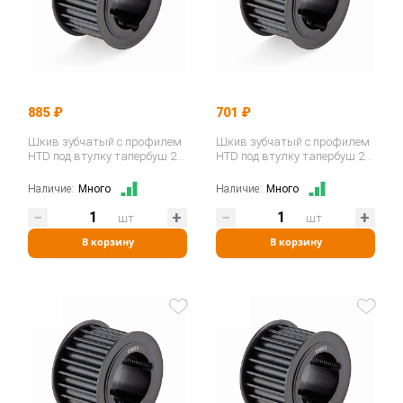
885 ₽
701 ₽
Шкив зубчатый с профилем
Шкив зубчатый с профилем
HTD под втулку тапербуш 28-
HTD под втулку тапербуш 24-
8M-30 TB (PHP 28-8M-30TB)…
8M-30 TB (PHP 24-8M-30TB)…
Наличие:
Много
Наличие:
Много
шт
шт
В корзину
В корзину