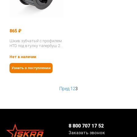
865 ₽
Шкив зубчатый с профилем
HTD под втулку тапербуш 26-
8M-30 TB (PHP 26-8M-30TB)…
Нет в наличии
Узнать о поступлении
Пред.
1
2
3
8 800 707 17 52
Заказать звонок