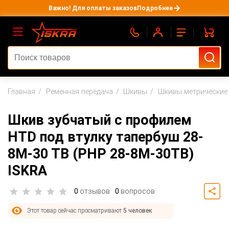
Важно! Для оплаты заказов
Подробнее
Главная
Ременная передача
Шкивы
Шкивы метрические 
Шкив зубчатый с профилем
HTD под втулку тапербуш 28-
8M-30 TB (PHP 28-8M-30TB)
ISKRA
0
отзывов
0
вопросов
Этот товар сейчас просматривают
5 человек