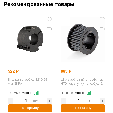
Рекомендованные товары
522 ₽
885 ₽
Втулка тапербуш 1210-25
Шкив зубчатый с профилем
мм ISKRA
HTD под втулку тапербуш 28-
8M-30 TB (PHP 28-8M-30TB)…
Наличие:
Много
Наличие:
Много
шт
шт
В корзину
В корзину