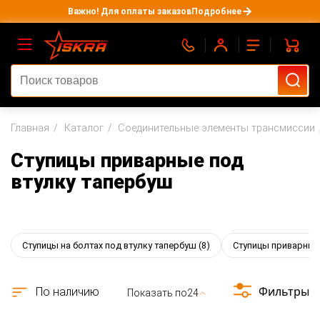
Важно! Для оплаты заказов
Подробнее
Главная
Каталог
Соединительные элементы трансмиссии
Ступицы приварные под
втулку тапербуш
Ступицы на болтах под втулку тапербуш
(8)
Ступицы приварные
Фильтры
По наличию
Показать по
24