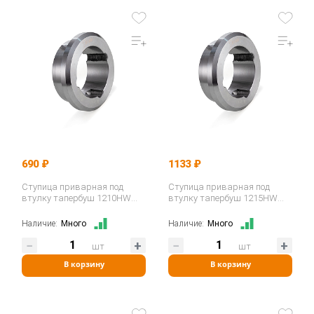
690 ₽
1133 ₽
Ступица приварная под
Ступица приварная под
втулку тапербуш 1210HW
втулку тапербуш 1215HW
(WM12) ISKRA
(W12) ISKRA
Наличие:
Много
Наличие:
Много
шт
шт
В корзину
В корзину