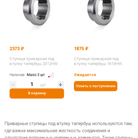
2373 ₽
1875 ₽
Ступица приварная под
Ступица приварная под
втулку тапербуш 2012HW
втулку тапербуш 1615HW
(WM20) ISKRA
(WM16-2) ISKRA
Наличие:
Мало 3 шт
Ожидается
шт
Узнать о поступлении
В корзину
Приварные ступицы под втулку тапербуш используются там,
где важна максимальная жесткость соединения и
отсутствие подвижных крепежных элементов. Такие ступицы