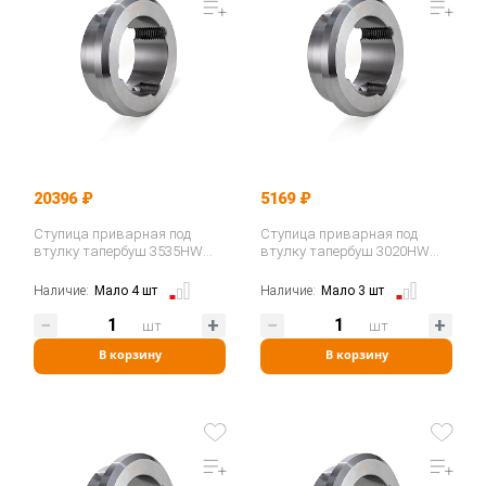
20396 ₽
5169 ₽
Ступица приварная под
Ступица приварная под
втулку тапербуш 3535HW
втулку тапербуш 3020HW
(WM35) ISKRA
(WM30-1) ISKRA
Наличие:
Мало 4 шт
Наличие:
Мало 3 шт
шт
шт
В корзину
В корзину