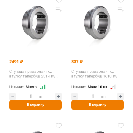
2491 ₽
837 ₽
Ступица приварная под
Ступица приварная под
втулку тапербуш 2517HW
втулку тапербуш 1610HW
(WM25) ISKRA
(WM16-1) ISKRA
Наличие:
Много
Наличие:
Мало 10 шт
шт
шт
В корзину
В корзину