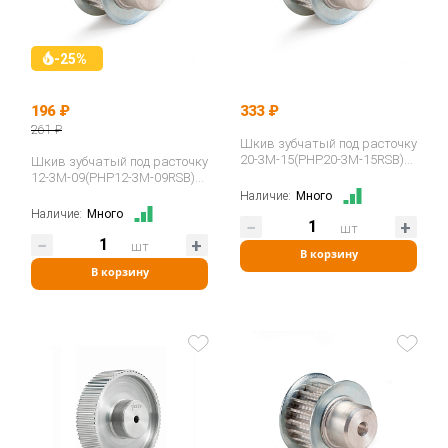
-25%
196 ₽
333 ₽
261 ₽
Шкив зубчатый под расточку
20-3M-15(PHP20-3M-15RSB)
Шкив зубчатый под расточку
ISKRA
12-3M-09(PHP12-3M-09RSB)
ISKRA
Наличие:
Много
Наличие:
Много
шт
шт
В корзину
В корзину