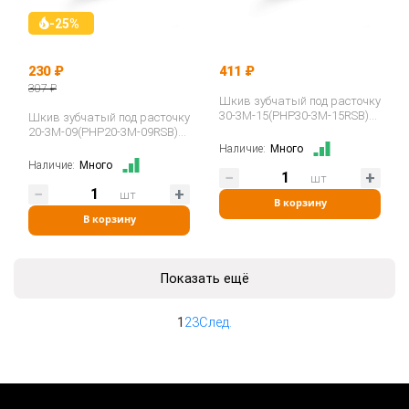
-25%
230 ₽
411 ₽
307 ₽
Шкив зубчатый под расточку
30-3M-15(PHP30-3M-15RSB)
Шкив зубчатый под расточку
ISKRA
20-3M-09(PHP20-3M-09RSB)
ISKRA
Наличие:
Много
Наличие:
Много
шт
шт
В корзину
В корзину
Показать ещё
1
2
3
След.