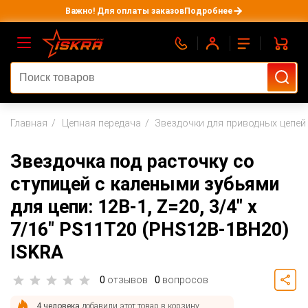
Важно! Для оплаты заказов
Подробнее
Главная
Цепная передача
Звездочки для приводных цепей
Звездочка под расточку со
ступицей с калеными зубьями
для цепи: 12B-1, Z=20, 3/4" x
7/16" PS11T20 (PHS12B-1BH20)
ISKRA
0
отзывов
0
вопросов
4 человека
добавили этот товар в корзину