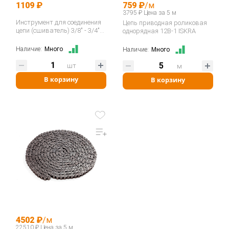
1109 ₽
759 ₽
/м
3795 ₽ Цена за 5 м
Инструмент для соединения
Цепь приводная роликовая
цепи (сшиватель) 3/8" - 3/4"
однорядная 12B-1 ISKRA
06B-12B / ASA ANSI 35-60
400035…
Наличие:
Много
Наличие:
Много
шт
м
В корзину
В корзину
4502 ₽
/м
22510 ₽ Цена за 5 м