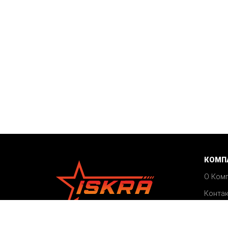
КОМП
О Ком
Конта
Акции
©2026 ISKRA
Блог