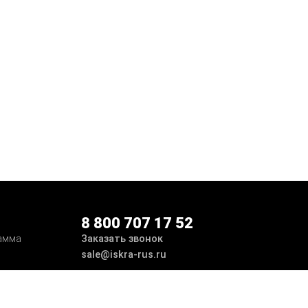
8 800 707 17 52
Заказать звонок
амма
sale@iskra-rus.ru
ботка
Принимаем к оплате