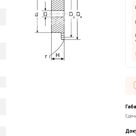
Габ
Един
Док