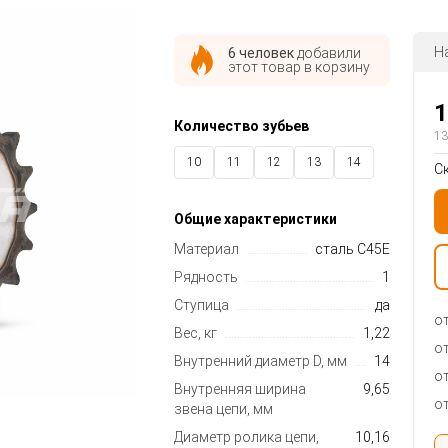
Н
6 человек
добавили
этот товар в корзину
1
Количество зубьев
13
10
11
12
13
14
С
15
16
17
18
19
Общие характеристики
20
21
22
23
26
Материал
сталь C45E
27
28
29
30
32
Рядность
1
35
40
Ступица
да
от
Вес, кг
1,22
от
Внутренний диаметр D, мм
14
от
Внутренняя ширина
9,65
от
звена цепи, мм
Диаметр ролика цепи,
10,16