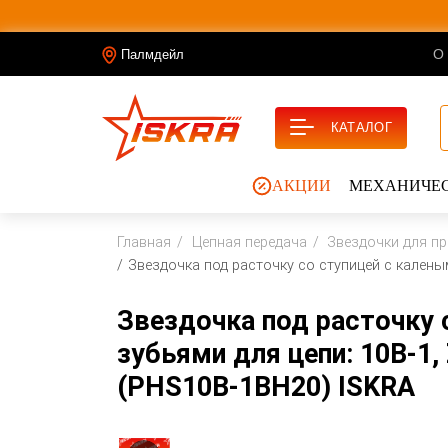
О
Палмдейл
КАТАЛОГ
АКЦИИ
МЕХАНИЧЕС
Главная
Цепная передача
Звездочки для п
Звездочка под расточку со ступицей с каленым
Звездочка под расточку 
зубьями для цепи: 10B-1, 
(PHS10B-1BH20) ISKRA