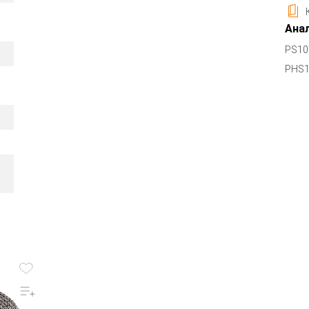
Анал
PS10
PHS1