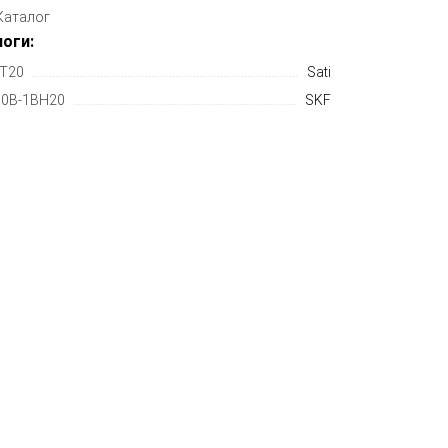
Каталог
оги:
T20
Sati
0B-1BH20
SKF