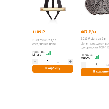
1109 ₽
607 ₽
/м
3035 ₽ Цена за 5 м
Инструмент для
Цепь приводная р
соединения цепи
однорядная 10B-1 
(сшиватель) 3/8" - 3/4" 06B-
12B / ASA ANSI 35-60
Наличие:
Много
Наличие:
400035…
Много
шт
м
В корзину
В корзину