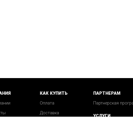
АНИЯ
КАК КУПИТЬ
ПАРТНЕРАМ
пании
Оплата
Партнерская прогр
кты
Доставка
УСЛУГИ
Возврат
Механическая обра
Вопрос-ответ
деталей