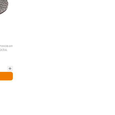
оликовая
ISKRA