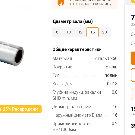
этот товар в корзину
7
Диаметр вала (мм)
35
8
10
12
16
20
С
25
30
35
40
50
С
Общие характеристики
Материал
сталь Ck60
Покрытие
сталь
Тип
полый
Вес, кг/см
0.013
Глубина индукц. закалки
0,6
SHD min, мм
Диаметр вала d, мм
16
1
-25% Распродажа
Це
Наружный диаметр D, мм
16
Прямолинейность,
0.2
3
мм/1000мм