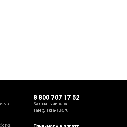
8 800 707 17 52
Заказать звонок
амма
sale@iskra-rus.ru
ботка
Принимаем к оплате