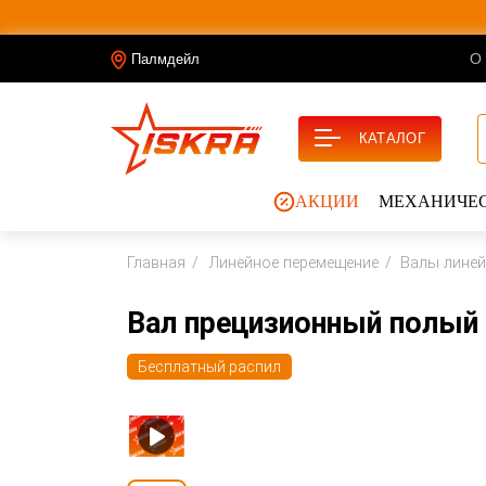
О
Палмдейл
КАТАЛОГ
АКЦИИ
МЕХАНИЧЕС
Главная
Линейное перемещение
Валы линей
Вал прецизионный полый
Бесплатный распил