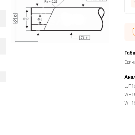
Габ
Един
Анал
LJT1
WH1
WH16