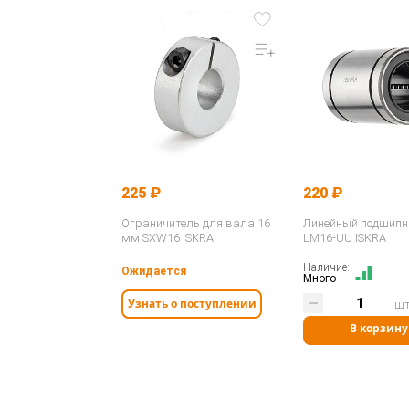
225 ₽
220 ₽
Ограничитель для вала 16
Линейный подшипн
мм SXW16 ISKRA
LM16-UU ISKRA
Наличие:
Ожидается
Много
Узнать о поступлении
ш
В корзину