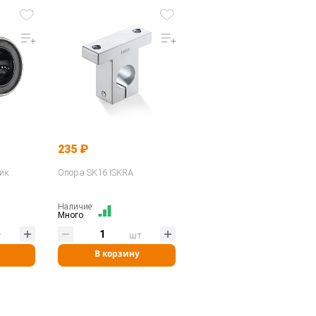
235 ₽
ик
Опора SK16 ISKRA
Наличие:
Много
т
шт
В корзину