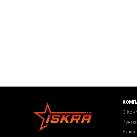
КОМП
О Ком
Конта
Акции