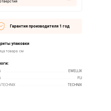
отверстия
Гарантия производителя 1 год
ариты упаковки
ица товара: см
оги:
6
EWELLIX
6
FLI
TECHNIX
TECHNIX