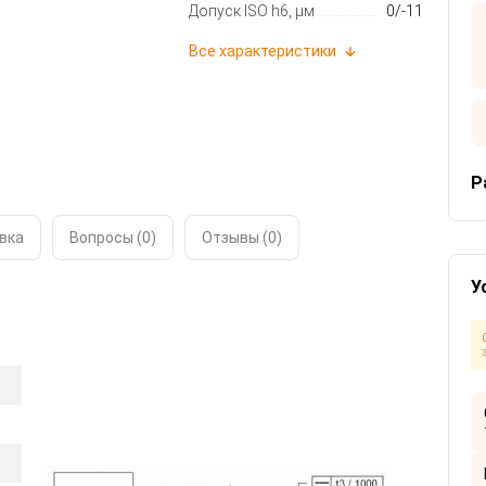
Допуск ISO h6, μм
0/-11
Все характеристики
Р
вка
Вопросы (0)
Отзывы (
0
)
У