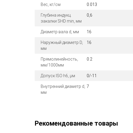
Вес, кг/см
0.013
Глубина индукц.
0,6
закалки SHD min, мм
Диаметр вала d, мм
16
Наружный диаметр D,
16
мм
Прямолинейность,
0.2
мм/1000мм
Допуск ISO h6, μм
0/-11
Внутренний диаметр d,
7
мм
Рекомендованные товары