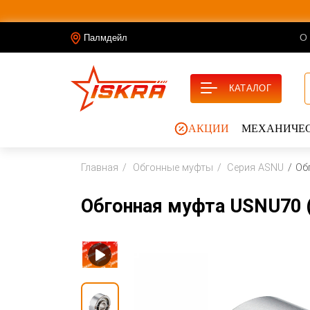
О
Палмдейл
КАТАЛОГ
АКЦИИ
МЕХАНИЧЕС
Главная
Обгонные муфты
Серия ASNU
Об
Обгонная муфта USNU70 