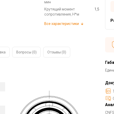
мин
Крутящий момент
1,5
сопротивления, Н*м
Р
Все характеристики
вка
Вопросы (0)
Отзывы (
0
)
Габ
Един
Док
Анал
CNFS