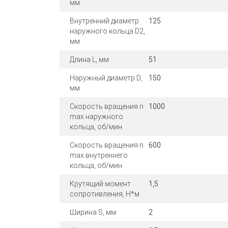
мм
Внутренний диаметр
125
наружного кольца D2,
мм
Длина L, мм
51
Наружный диаметр D,
150
мм
Скорость вращения n
1000
max наружного
кольца, об/мин
Скорость вращения n
600
max внутреннего
кольца, об/мин
Крутящий момент
1,5
сопротивления, Н*м
Ширина S, мм
2