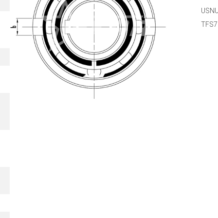
USN
TFS7