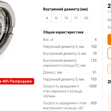
2
Внутренний диаметр (мм)
20
8
12
15
17
20
С
25
30
35
40
45
С
Общие характеристики
50
60
70
80
100
Вес, кг
4
Наружный диаметр D, мм
150
Внутренний диаметр d, мм
70
Внутренний диаметр
125
наружного кольца D2, мм
Длина L, мм
51
Наружный диаметр D, мм
150
2
-40% Распродажа
Скорость вращения n
1000
max наружного кольца,
об/мин
Скорость вращения n max
600
внутреннего кольца, об/