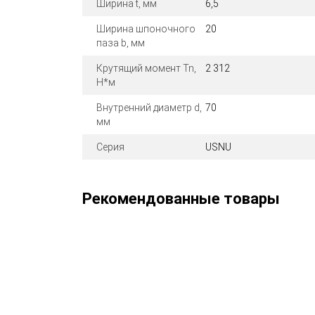
Ширина t, мм
6,5
Ширина шпоночного
20
паза b, мм
Крутящий момент Tn,
2 312
Н*м
Внутренний диаметр d,
70
мм
Серия
USNU
Рекомендованные товары