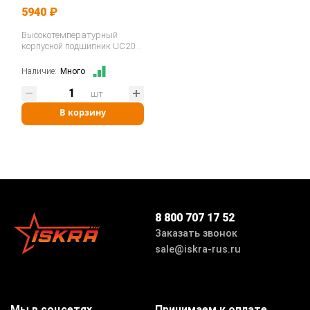
5940 ₽
Высокотемпературный
корпусной подшипник UC209
BHTS ZZ 280°…
Наличие:
Много
шт
В корзину
8 800 707 17 52
Заказать звонок
sale@iskra-rus.ru
Мы в соцсетях
Принимаем к оплате