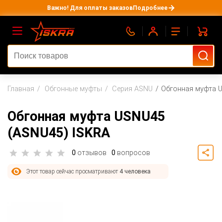
Важно! Для оплаты заказов
Подробнее
Главная
Обгонные муфты
Серия ASNU
Обгонная муфта 
Обгонная муфта USNU45
(ASNU45) ISKRA
0
отзывов
0
вопросов
Этот товар сейчас просматривают
4 человека