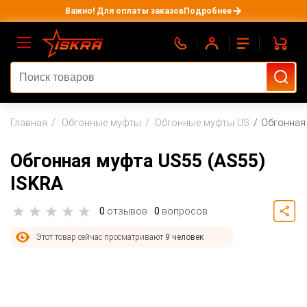
Важно! Для оплаты заказов
Подробнее
Главная
Обгонные муфты
Обгонные муфты US
Обгонная
Обгонная муфта US55 (AS55)
ISKRA
0
отзывов
0
вопросов
Этот товар сейчас просматривают
9 человек