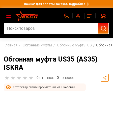
Важно! Для оплаты заказов
Подробнее
Главная
Обгонные муфты
Обгонные муфты US
Обгонная
Обгонная муфта US35 (AS35)
ISKRA
0
отзывов
0
вопросов
Этот товар сейчас просматривают
8 человек