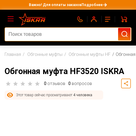
Важно! Для оплаты заказов
Подробнее
Главная
Обгонные муфты
Обгонные муфты HF
Обгонная
Обгонная муфта HF3520 ISKRA
0
отзывов
0
вопросов
Этот товар сейчас просматривают
4 человека