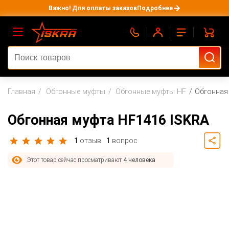
Важно! Для оплаты заказов
Подробнее
Главная
Обгонные муфты
Обгонные муфты HF
Обгонная
Обгонная муфта HF1416 ISKRA
1
отзыв
1
вопрос
Этот товар сейчас просматривают
4 человека