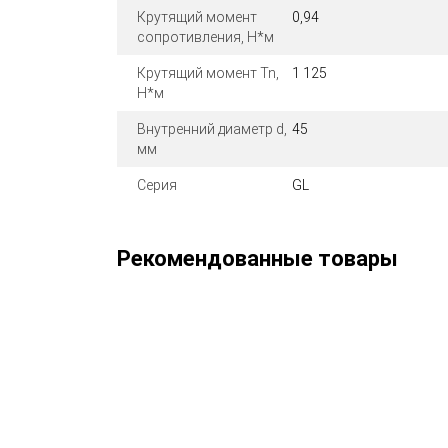
Крутящий момент
0,94
сопротивления, Н*м
Крутящий момент Tn,
1 125
Н*м
Внутренний диаметр d,
45
мм
Серия
GL
Рекомендованные товары