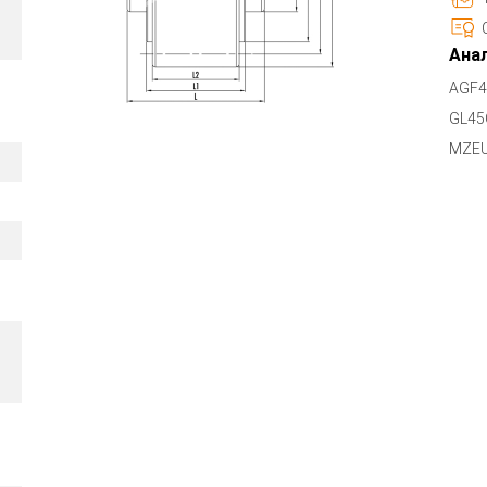
Анал
AGF4
GL45
MZE