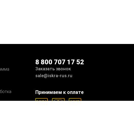
8 800 707 17 52
Заказать звонок
амма
sale@iskra-rus.ru
ботка
Принимаем к оплате
Мы в соцсетях