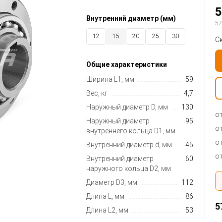
5
Внутренний диаметр (мм)
57
12
15
20
25
30
С
35
40
45
50
55
Общие характеристики
60
70
80
90
100
Ширина L1, мм
59
120
130
150
Вес, кг
4,7
Наружный диаметр D, мм
130
от
Наружный диаметр
95
от
внутреннего кольца D1, мм
от
Внутренний диаметр d, мм
45
от
Внутренний диаметр
60
наружного кольца D2, мм
Диаметр D3, мм
112
Длина L, мм
86
5
Длина L2, мм
53