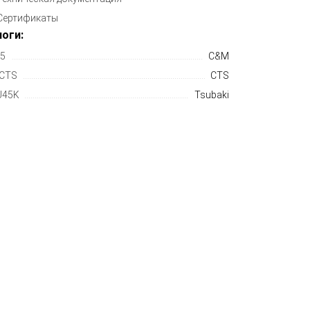
Сертификаты
оги:
5
C&M
CTS
CTS
U45K
Tsubaki