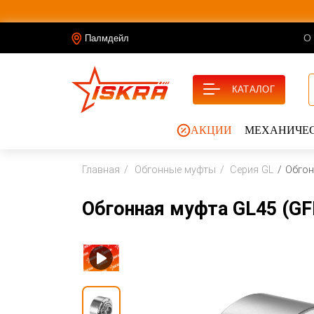
О
Палмдейл
КАТАЛОГ
АКЦИИ
МЕХАНИЧЕС
Главная
Обгонные муфты
Серия GL
Обгон
Обгонная муфта GL45 (GF