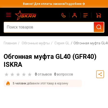
Важно! Для оплаты заказов
Подробнее
Главная
Обгонные муфты
Серия GL
Обгонная муфта GL40
Обгонная муфта GL40 (GFR40)
ISKRA
0
отзывов
0
вопросов
5 человек
добавили этот товар в корзину