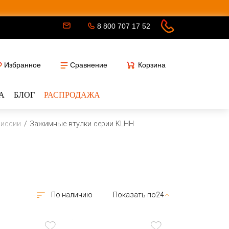
8 800 707 17 52
Избранное
Сравнение
Корзина
А
БЛОГ
РАСПРОДАЖА
миссии
Зажимные втулки серии KLHH
Показать по
24
По наличию