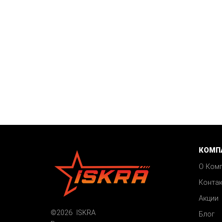
КОМП
О Ком
Конта
Акции
©2026 ISKRA
Блог