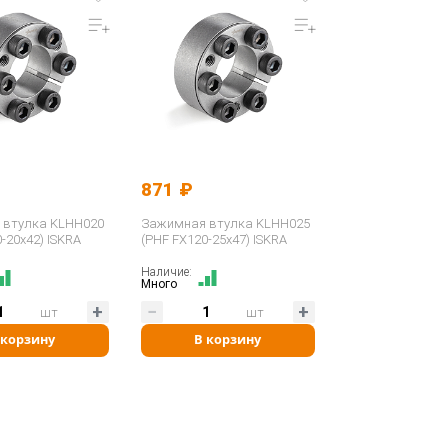
871 ₽
 втулка KLHH020
Зажимная втулка KLHH025
-20x42) ISKRA
(PHF FX120-25x47) ISKRA
Наличие:
Много
шт
шт
 корзину
В корзину