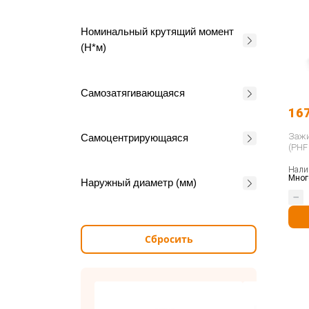
Номинальный крутящий момент
(Н*м)
Самозатягивающаяся
16
Зажи
Самоцентрирующаяся
(PHF
Нали
Мног
Наружный диаметр (мм)