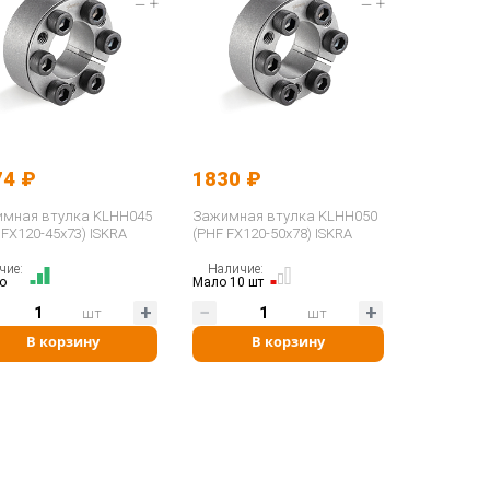
74 ₽
1830 ₽
мная втулка KLHH045
Зажимная втулка KLHH050
 FX120-45x73) ISKRA
(PHF FX120-50x78) ISKRA
чие:
Наличие:
о
Мало 10 шт
шт
шт
В корзину
В корзину