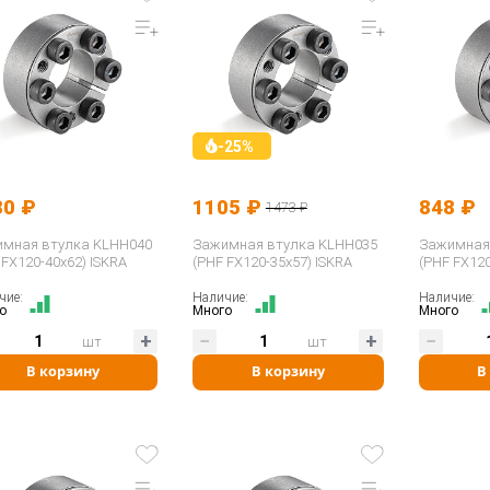
-25%
80 ₽
1105 ₽
848 ₽
1473 ₽
мная втулка KLHH040
Зажимная втулка KLHH035
Зажимная
 FX120-40x62) ISKRA
(PHF FX120-35x57) ISKRA
(PHF FX120
чие:
Наличие:
Наличие:
о
Много
Много
шт
шт
В корзину
В корзину
В