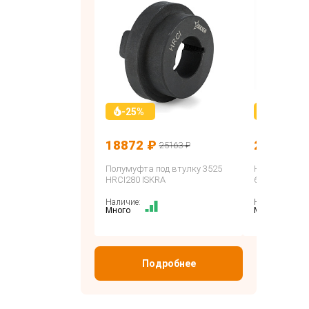
-25%
-25%
18872 ₽
207 ₽
25163 ₽
276
Полумуфта под втулку 3525
Нержавеющи
HRCI280 ISKRA
6201-SS-ZZ I
Наличие:
Наличие:
Много
Много
Подробнее