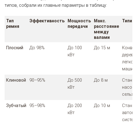
типов, собрали их главные параметры в таблицу:
Тип
Эффективность
Мощность
Макс.
Типичн
ремня
передачи
расстояние
между
валами
Плоский
До 98%
До 100
До 15 м
Конвей
кВт
дерево
лёгкое
машин
Клиновой
90–95%
До 500
До 8 м
Станки
кВт
насосы
сельхо
Зубчатый
95–98%
До 200
До 10 м
Станки
кВт
автом
систе