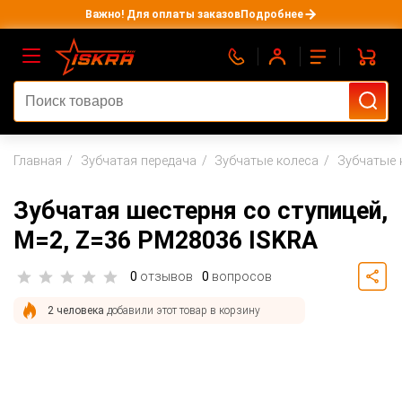
Важно! Для оплаты заказов
Подробнее
Главная
Зубчатая передача
Зубчатые колеса
Зубчатые 
Зубчатая шестерня со ступицей,
M=2, Z=36 PM28036 ISKRA
0
отзывов
0
вопросов
2 человека
добавили этот товар в корзину