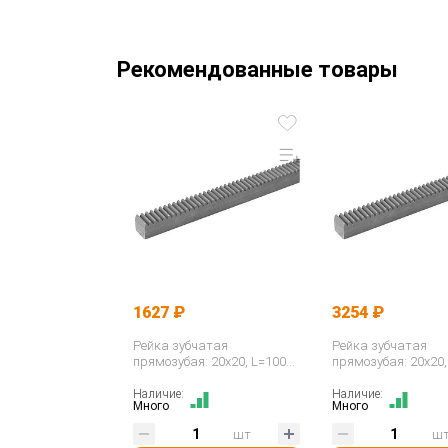
Рекомендованные товары
1627 ₽
3254 ₽
Рейка зубчатая
Рейка зубчатая
прямозубая: 20x20, L=1000
прямозубая: 20x20,
мм, M=2 CR28100 ISKRA
мм, M=2 CR28200 I
Наличие:
Наличие:
Много
Много
шт
ш