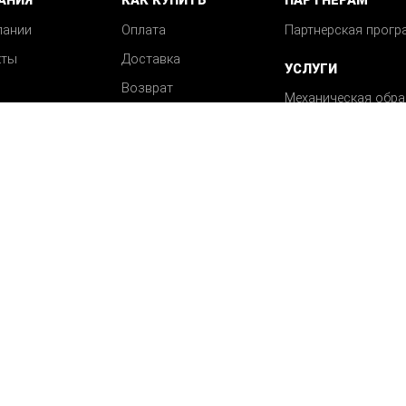
АНИЯ
КАК КУПИТЬ
ПАРТНЕРАМ
пании
Оплата
Партнерская прогр
кты
Доставка
УСЛУГИ
Возврат
Механическая обра
Вопрос-ответ
деталей