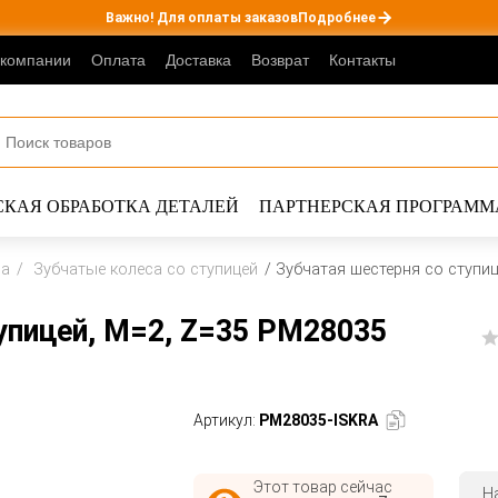
Важно! Для оплаты заказов
Подробнее
 компании
Оплата
Доставка
Возврат
Контакты
КАЯ ОБРАБОТКА ДЕТАЛЕЙ
ПАРТНЕРСКАЯ ПРОГРАММ
са
Зубчатые колеса со ступицей
Зубчатая шестерня со ступиц
упицей, M=2, Z=35 PM28035
Артикул:
PM28035-ISKRA
Этот товар сейчас
Н