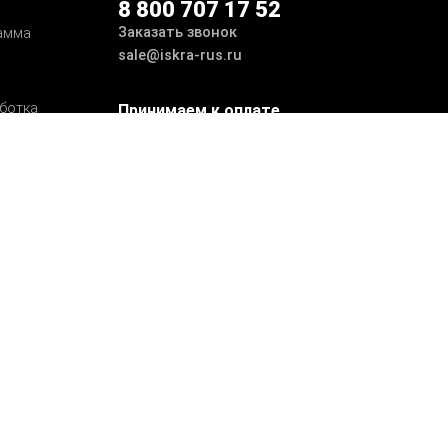
8 800 707 17 52
Заказать звонок
амма
sale@iskra-rus.ru
ботка
Принимаем к оплате
Мы в соцсетях