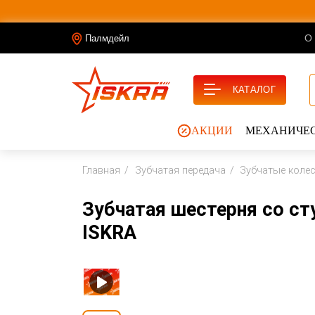
О
Палмдейл
КАТАЛОГ
АКЦИИ
МЕХАНИЧЕС
Главная
Зубчатая передача
Зубчатые коле
Зубчатая шестерня со ст
ISKRA