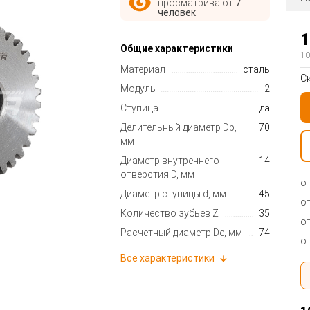
просматривают
7
человек
1
Общие характеристики
10
Материал
сталь
С
Модуль
2
Ступица
да
Делительный диаметр Dp,
70
мм
Диаметр внутреннего
14
отверстия D, мм
от
Диаметр ступицы d, мм
45
от
Количество зубьев Z
35
от
Расчетный диаметр De, мм
74
от
Все характеристики