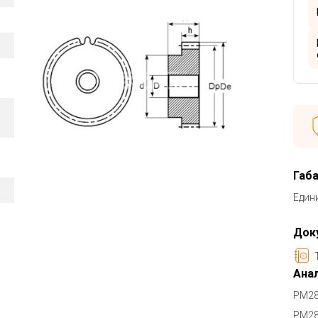
Габ
Един
Док
Анал
PM28
PM28