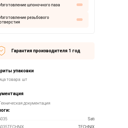
Изготовление шпоночного паза
Изготовление резьбового
отверстия
Гарантия производителя 1 год
ариты упаковки
ица товара: шт
ументация
Техническая документация
оги:
035
Sati
035TECHNIX
TECHNIX