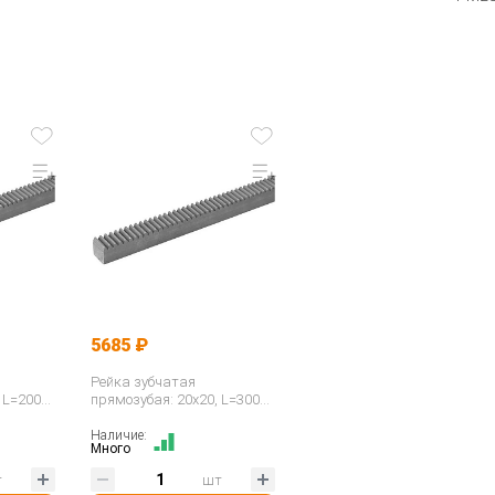
5685 ₽
Рейка зубчатая
 L=2000
прямозубая: 20x20, L=3000
SKRA
мм, M=2 CR28300 ISKRA
Наличие:
Много
т
шт