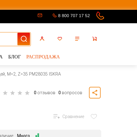
8 800 707 17 52
А
БЛОГ
РАСПРОДАЖА
ей, M=2, Z=35 PM28035 ISKRA
0
отзывов
0
вопросов
Сравнение
аличие:
Много