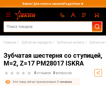
Важно! Для оплаты заказов
Подробнее
Главная
Зубчатая передача
Зубчатые колеса
Зубчатые 
Зубчатая шестерня со ступицей,
M=2, Z=17 PM28017 ISKRA
0
отзывов
0
вопросов
Этот товар сейчас просматривают
2 человека