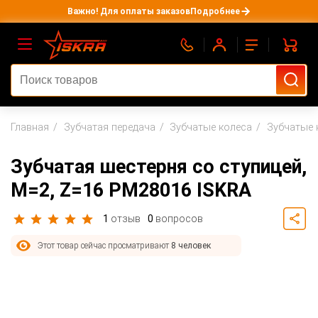
Важно! Для оплаты заказов
Подробнее
Главная
Зубчатая передача
Зубчатые колеса
Зубчатые 
Зубчатая шестерня со ступицей,
M=2, Z=16 PM28016 ISKRA
1
отзыв
0
вопросов
Этот товар сейчас просматривают
8 человек