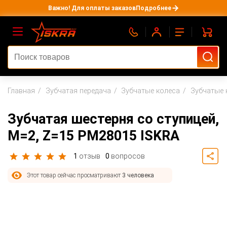
Важно! Для оплаты заказов
Подробнее
Главная
Зубчатая передача
Зубчатые колеса
Зубчатые 
Зубчатая шестерня со ступицей,
M=2, Z=15 PM28015 ISKRA
1
отзыв
0
вопросов
Этот товар сейчас просматривают
3 человека