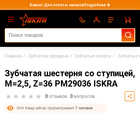
Важно! Для оплаты заказов
Подробнее
Главная
Зубчатая передача
Зубчатые колеса
Зубчатые 
Зубчатая шестерня со ступицей,
M=2,5, Z=36 PM29036 ISKRA
0
отзывов
0
вопросов
Этот товар сейчас просматривают
7 человек