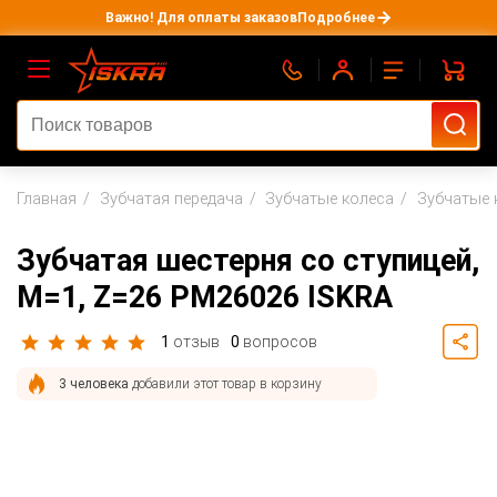
Важно! Для оплаты заказов
Подробнее
Главная
Зубчатая передача
Зубчатые колеса
Зубчатые 
Зубчатая шестерня со ступицей,
M=1, Z=26 PM26026 ISKRA
1
отзыв
0
вопросов
3 человека
добавили этот товар в корзину