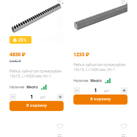
-25%
4830 ₽
1233 ₽
6440 ₽
Рейка зубчатая прямозубая:
15x15, L=1000 мм, M=1
Рейка зубчатая прямозубая:
CR26100 ISKRA
15x15, L=3000 мм, M=1
CR26300 ISKRA
Наличие:
Много
Наличие:
Много
шт
шт
В корзину
В корзину