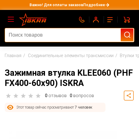
Важно! Для оплаты заказов
Подробнее
Главная
Соединительные элементы трансмиссии
Втулки т
Зажимная втулка KLEE060 (PHF
FX400-60x90) ISKRA
0
отзывов
0
вопросов
Этот товар сейчас просматривают
7 человек