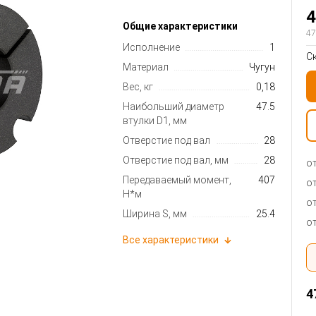
4
Общие характеристики
47
Исполнение
1
С
Материал
Чугун
Вес, кг
0,18
Наибольший диаметр
47.5
втулки D1, мм
Отверстие под вал
28
Отверстие под вал, мм
28
от
Передаваемый момент,
407
от
Н*м
от
Ширина S, мм
25.4
от
Все характеристики
4