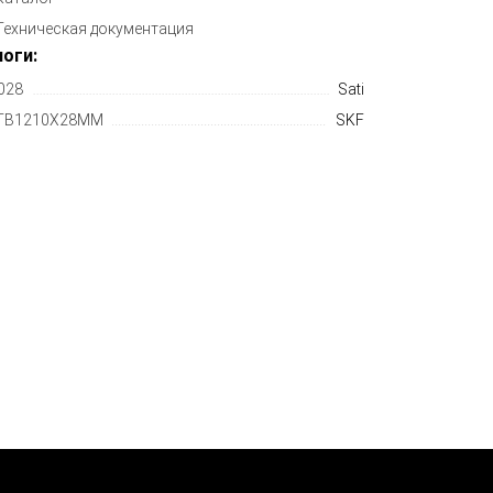
Техническая документация
оги:
028
Sati
TB1210X28MM
SKF