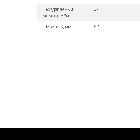
Передаваемый
407
момент, Н*м
Ширина S, мм
25.4