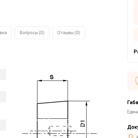
вка
Вопросы (0)
Отзывы (
0
)
Р
Габ
Един
Док