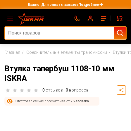
Важно! Для оплаты заказов
Подробнее
Главная
Соединительные элементы трансмиссии
Втулки т
Втулка тапербуш 1108-10 мм
ISKRA
0
отзывов
0
вопросов
Этот товар сейчас просматривают
2 человека