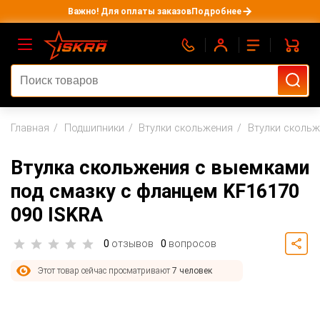
Важно! Для оплаты заказов
Подробнее
Главная
Подшипники
Втулки скольжения
Втулки сколь
Втулка скольжения с выемками
под смазку с фланцем KF16170
090 ISKRA
0
отзывов
0
вопросов
Этот товар сейчас просматривают
7 человек