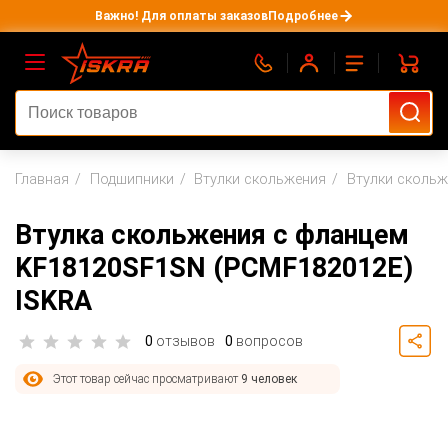
Важно! Для оплаты заказов
Подробнее
Главная
Подшипники
Втулки скольжения
Втулки сколь
Втулка скольжения с фланцем
KF18120SF1SN (PCMF182012E)
ISKRA
0
отзывов
0
вопросов
Этот товар сейчас просматривают
9 человек