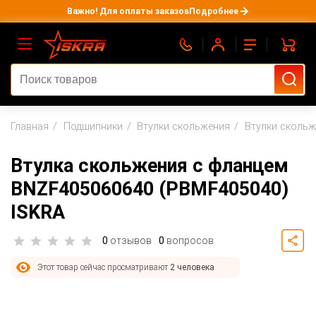
Важно! Для оплаты заказов
Подробнее
Главная
Подшипники
Втулки скольжения
Втулки скольж
Втулка скольжения с фланцем
BNZF405060640 (PBMF405040)
ISKRA
0
отзывов
0
вопросов
Этот товар сейчас просматривают
2 человека